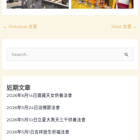
←
Previous 文章
Next 文章
→
S
e
a
r
近期文章
c
2026年6月14日寶藏天女供養法會
h
f
2026年5月24日浴佛節法會
o
2026年5月10日立夏大黑天三千供養法會
r
:
2026年5月1日吉祥放生祈福法會