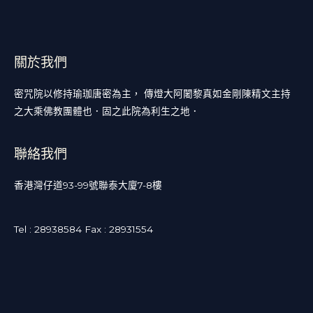
關於我們
密咒院以修持瑜珈唐密為主， 傳燈大阿闍黎真如金剛陳精文主持
之大乘佛教團體也．固之此院為利生之地．
聯絡我們
香港灣仔道93-99號聯泰大廈7-8樓
Tel : 28938584 Fax : 28931554