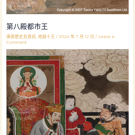
第八殿都市王
唐密歷史及資訊
,
地獄十王
/
2024 年 7 月 12 日
/
Leave a
Comment