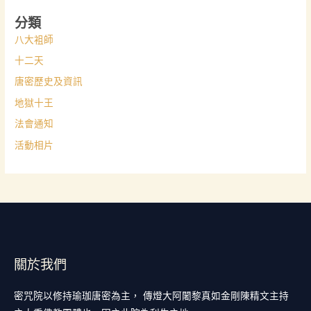
分類
八大袓師
十二天
唐密歷史及資訊
地獄十王
法會通知
活動相片
關於我們
密咒院以修持瑜珈唐密為主， 傳燈大阿闍黎真如金剛陳精文主持