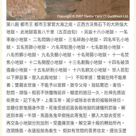
第八殿 都市王 都市王掌管大海之底，正西方沃焦石下的大熱惱大
地獄。 此地獄寬長八千里（五百由旬）。另設十六小地獄。 一名
車崩小地獄。 二名悶鍋小地獄。 三名碎剮小地獄。 四名牢孔小地
獄。 五名剪舔小地獄。 六名常駐圊小地獄。 七名斷肢小地獄。
八名煎髒小地獄。 九名灸髓小地獄。 十名爬腸小地獄。 十一名焚
焦小地獄。 十二名開膛小地獄。 十三名劃胸小地獄。 十四名破頂
撬齒小地獄。 十五名斫割小地獄。 十六名鋼叉小地獄。 世人若犯
以下罪惡事，發入此殿地獄： （一）不知孝道：雙親在時不能奉
養；雙親去世後，不能予以安葬，致令父母，翁姑驚恐、害怕、
愁悶、煩惱。假若不快懺悔前非，糊塗的過日一久，灶神先將這
些男女，記下名字，上奏玉帝，減少或除去衣食的福報與祿位。
並聽任邪鬼隨身作祟。死後受過前面各殿地獄的諸種刑罰後，解
送到本殿。牛頭、馬面各鬼卒倒拖此等鬼犯，擲入大獄去受苦，
再交各小地獄分別加刑。受盡痛苦後，解交第十殿的轉劫所內。
改頭換面，永遠投胎為畜生。 假如有世間的善男信女，遵信玉歷