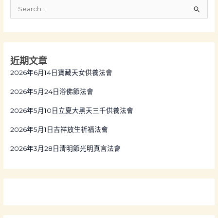
S
e
a
r
近期文章
c
2026年6月14日寶藏天女供養法會
h
f
2026年5月24日浴佛節法會
o
2026年5月10日立夏大黑天三千供養法會
r
:
2026年5月1日吉祥放生祈福法會
2026年3月28日清明節光明真言法會