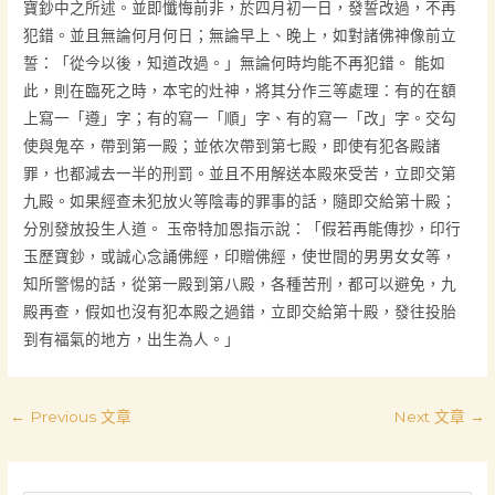
寶鈔中之所述。並即懺悔前非，於四月初一日，發誓改過，不再
犯錯。並且無論何月何日；無論早上、晚上，如對諸佛神像前立
誓：「從今以後，知道改過。」無論何時均能不再犯錯。 能如
此，則在臨死之時，本宅的灶神，將其分作三等處理：有的在額
上寫一「遵」字；有的寫一「順」字、有的寫一「改」字。交勾
使與鬼卒，帶到第一殿；並依次帶到第七殿，即使有犯各殿諸
罪，也都減去一半的刑罰。並且不用解送本殿來受苦，立即交第
九殿。如果經查未犯放火等陰毒的罪事的話，隨即交給第十殿；
分別發放投生人道。 玉帝特加恩指示說：「假若再能傳抄，印行
玉歷寶鈔，或誠心念誦佛經，印贈佛經，使世間的男男女女等，
知所警惕的話，從第一殿到第八殿，各種苦刑，都可以避免，九
殿再查，假如也沒有犯本殿之過錯，立即交給第十殿，發往投胎
到有福氣的地方，出生為人。」
←
Previous 文章
Next 文章
→