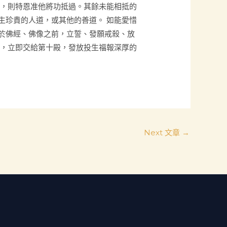
非，則特恩准他將功抵過。其餘未能相抵的
生珍貴的人道，或其他的善道。 如能愛惜
於佛經、佛像之前，立誓、發願戒殺、放
獄，立即交給第十殿，發放投生福報深厚的
Next 文章
→