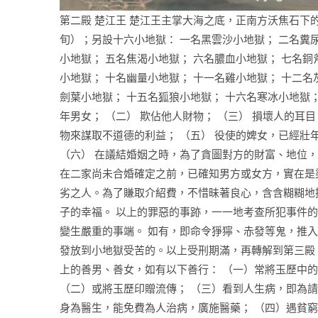
第二殿 楚江王 楚江王主掌大海之底，正南方沃焦石下
旬）；另設十六小地獄： 一名黑雲沙小地獄； 二名糞
小地獄； 五名焦渴小地獄； 六名膿血小地獄； 七名銅
小地獄； 十名幽量小地獄； 十一名雞小地獄； 十二名
劍葉小地獄； 十五名狐狼小地獄； 十六名寒冰小地獄；
年男女； （二） 欺佔他人財物； （三） 損壞人的耳
物來謀取不道德的利益； （五） 役使的婢女，已經壯
（六） 在議結婚姻之時，為了貪圖對方的財富、地位，
在二家尚未合婚確定之前，已確知男方或女方，實在是
劣之人。為了賺取介紹費，不惜昧著良心，含含糊糊地
子的幸福。 以上的罪惡的事跡，一一地考查所犯事件
變生嚴重的事端。 如有，即命令猙獰、赤發等鬼，推
發放到小地獄受苦的。以上受刑期滿，再轉解到第三殿
上的善男、善女，如有以下善行： （一）常將玉歷中
（二）或將玉歷印贈流傳； （三）看到人生病，即為
身為醫生，能免費為人治病，廣施醫藥； （四）遇貧