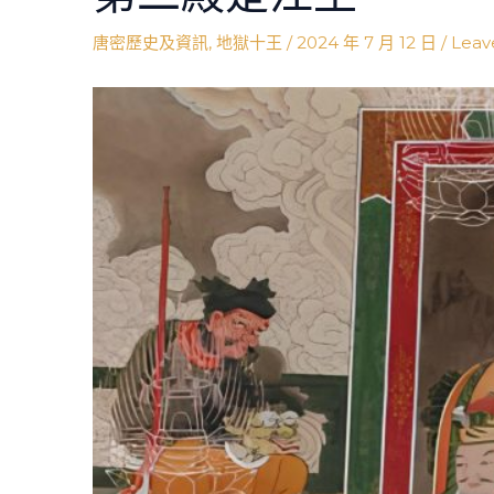
唐密歷史及資訊
,
地獄十王
/
2024 年 7 月 12 日
/
Leav