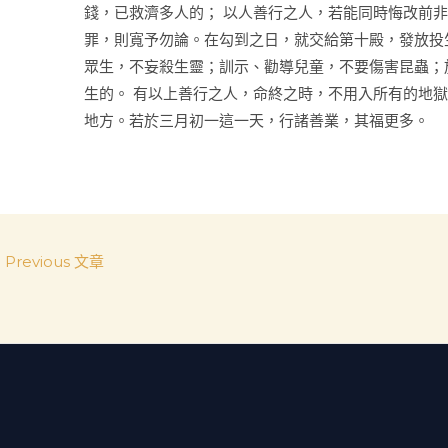
錢，已救濟多人的； 以人善行之人，若能同時悔改前
罪，則寬予勿論。在勾到之日，就交給第十殿，發放投
眾生，不妄殺生靈；訓示、勸導兒童，不要傷害昆蟲；
生的。 有以上善行之人，命終之時，不用入所有的地
地方。若於三月初一這一天，行諸善業，其福更多。
←
Previous 文章