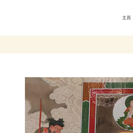
st
vigation
主頁