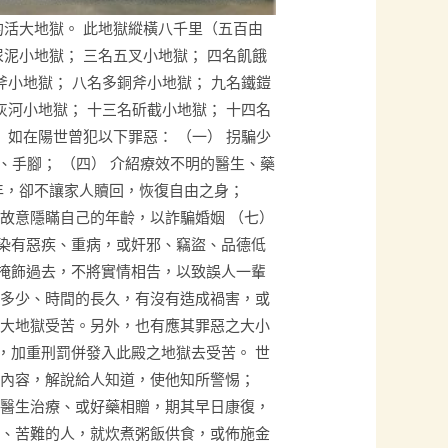
的活大地獄。 此地獄縱橫八千里（五百由
尿泥小地獄； 三名五叉小地獄； 四名飢餓
斧小地獄； 八名多銅斧小地獄； 九名鐵鎧
灰河小地獄； 十三名斫截小地獄； 十四名
 如在陽世曾犯以下罪惡： （一） 拐騙少
目、手腳； （四） 介紹療效不明的醫生、藥
年，卻不讓家人贖回，恢復自由之身；
故意隱瞞自己的年齡，以詐騙婚姻 （七）
染有惡疾、重病，或奸邪、竊盜、品德低
掩飾過去，不將實情相告，以致誤人一輩
的多少、時間的長久，有沒有造成禍害，或
入大地獄受苦。另外，也有應其罪惡之大小
，加重刑罰併發入此殿之地獄去受苦。 世
的內容，解說給人知道，使他知所警惕；
請醫生治療、或好藥相贈，期其早日康復，
窮、苦難的人，就炊煮粥飯供食，或佈施金