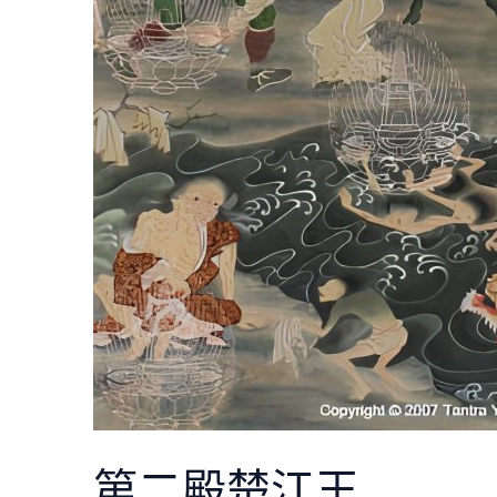
第二殿楚江王