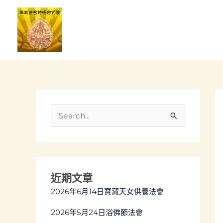
Skip
Po
to
na
content
S
e
a
r
近期文章
c
2026年6月14日寶藏天女供養法會
h
f
2026年5月24日浴佛節法會
o