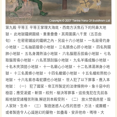
第九殿 平等王 平等王掌理大海底，西南方沃焦石下的阿鼻大地
獄。 此地獄鐵網圍繞、重重疊疊。其周圍廣八千里（五百由
旬）。 在密密鋪設的鐵網之內，另設十六小地獄。 一名敲骨灼身
小地獄。 二名抽筋擂骨小地獄。 三名鴉食心肝小地獄。 四名狗腸
肺小地獄。 五名身濺熱油小地獄。 六名腦箍舌拔齒小地獄。 七名
取腦胃填小地獄。 八名蒸頭刮腦小地獄。 九名羊搐成醢小地獄。
十名木夾頂搓小地獄。 十一名磨心小地獄。 十二名沸湯淋身小地
獄。 十三名黃蜂小地獄。 十四名蠍鋸小地獄。 十五名蟻蛀熬枕小
地獄。 十六名紫赤毒蛇鑽也小地獄。 世人犯了以下罪事，應入本
地獄： （一） 犯了國家、帝王所製定的法律條例中，象十惡中的
極惡；應受凌遲，斬頭，絞刑，槍決等罪事。這些鬼犯在先前各
殿地獄受諸種苦刑後,解送到本殿受刑。 （二） 放火焚僥房屋，毀
人家財、生命。 （三） 製造迷惑人心性的思想、方法、或團體。
或者製造令人心識迷幻的藥物，如蠱毒、安非他命、嗎啡、大