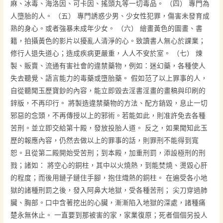
麻、冰毒、海洛因、可卡因、搖頭丸等一切毒品。 （四） 專門為
人墮胎的人。 （五） 專門誘惑少男、少女性犯罪，傷害未發育成
熟的身心。或者強暴未成年少女。 （六） 繪畫黃色的圖畫、書
籍，拍攝黃色的影片以擾亂人清淨的心。致讀書人無心於課業；
修行人退失道心；造成疾病更嚴重，人人不安於室。 （七） 煉
製、販賣、流通有害社會的違禁藥物，例如：迷幻藥，各種使人
失去聽覺、語言能力的毒藥或墮胎藥。 假如范了以上罪事的人，
自從聽聞玉歷寶鈔的內容，能立即毀去淫書淫畫的畫稿與印刷的
鋅版，不再印行。 將製造違禁藥物的方法、配方銷毀，息止一切
邪惡的念頭，不再傳授以上的邪術。若能如此，則准許免去各種
苦刑。並立即交給第十殿，發放投胎人道。 反之，如果聞知此玉
歷的報應內容，仍然去做以上的罪事的話，則罪刑不能得到寬
恕。且從第二殿開始受苦刑；到本殿，加重刑罰，添設極刑的刑
戮；諸如： 將空心的銅柱，其中以火燒熱，到能焚燒、燙毀心肝
的程度；而後用鏈子鏈住手腳，抱住熾熱的銅柱。 在遍受各小地
獄的諸種刑罰之後，發入阿鼻大地獄，受各種苦刑； 尖刀穿過肺
臟、胸部。口中含著挖出的心臟，漸漸陷入地獄的深處，諸種痛
楚永無休止。 一直要到那被害的家，家業復原；死者個個另投人