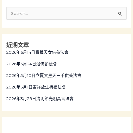
S
e
a
r
近期文章
c
2026年6月14日寶藏天女供養法會
h
f
2026年5月24日浴佛節法會
o
2026年5月10日立夏大黑天三千供養法會
r
:
2026年5月1日吉祥放生祈福法會
2026年3月28日清明節光明真言法會