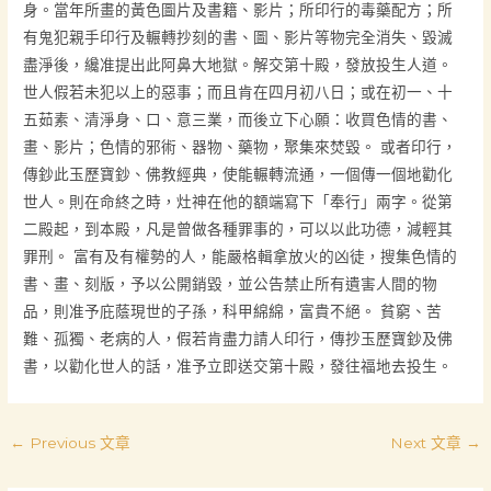
身。當年所畫的黃色圖片及書籍、影片；所印行的毒藥配方；所
有鬼犯親手印行及輾轉抄刻的書、圖、影片等物完全消失、毀滅
盡淨後，纔准提出此阿鼻大地獄。解交第十殿，發放投生人道。
世人假若未犯以上的惡事；而且肯在四月初八日；或在初一、十
五茹素、清淨身、口、意三業，而後立下心願：收買色情的書、
畫、影片；色情的邪術、器物、藥物，聚集來焚毀。 或者印行，
傳鈔此玉歷寶鈔、佛教經典，使能輾轉流通，一個傳一個地勸化
世人。則在命終之時，灶神在他的額端寫下「奉行」兩字。從第
二殿起，到本殿，凡是曾做各種罪事的，可以以此功德，減輕其
罪刑。 富有及有權勢的人，能嚴格輯拿放火的凶徒，搜集色情的
書、畫、刻版，予以公開銷毀，並公告禁止所有遺害人間的物
品，則准予庇蔭現世的子孫，科甲綿綿，富貴不絕。 貧窮、苦
難、孤獨、老病的人，假若肯盡力請人印行，傳抄玉歷寶鈔及佛
書，以勸化世人的話，准予立即送交第十殿，發往福地去投生。
←
Previous 文章
Next 文章
→