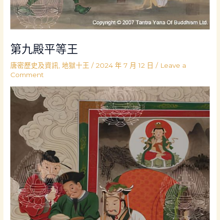
第九殿平等王
唐密歷史及資訊
,
地獄十王
/
2024 年 7 月 12 日
/
Leave a
Comment