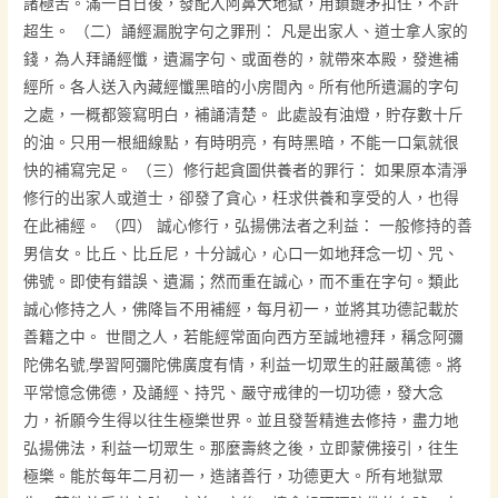
諸極苦。滿一百日後，發配入阿鼻大地獄，用鎖鏈矛扣住，不許
超生。 （二）誦經漏脫字句之罪刑： 凡是出家人、道士拿人家的
錢，為人拜誦經懺，遺漏字句、或面卷的，就帶來本殿，發進補
經所。各人送入內藏經懺黑暗的小房間內。所有他所遺漏的字句
之處，一概都簽寫明白，補誦清楚。 此處設有油燈，貯存數十斤
的油。只用一根細線點，有時明亮，有時黑暗，不能一口氣就很
快的補寫完足。 （三）修行起貪圖供養者的罪行： 如果原本清淨
修行的出家人或道士，卻發了貪心，枉求供養和享受的人，也得
在此補經。 （四） 誠心修行，弘揚佛法者之利益： 一般修持的善
男信女。比丘、比丘尼，十分誠心，心口一如地拜念一切、咒、
佛號。即使有錯誤、遺漏；然而重在誠心，而不重在字句。類此
誠心修持之人，佛降旨不用補經，每月初一，並將其功德記載於
善籍之中。 世間之人，若能經常面向西方至誠地禮拜，稱念阿彌
陀佛名號,學習阿彌陀佛廣度有情，利益一切眾生的莊嚴萬德。將
平常憶念佛德，及誦經、持咒、嚴守戒律的一切功德，發大念
力，祈願今生得以往生極樂世界。並且發誓精進去修持，盡力地
弘揚佛法，利益一切眾生。那麼壽終之後，立即蒙佛接引，往生
極樂。能於每年二月初一，造諸善行，功德更大。所有地獄眾