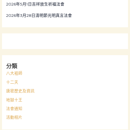
:
2026年5月1日吉祥放生祈福法會
2026年3月28日清明節光明真言法會
分類
八大袓師
十二天
唐密歷史及資訊
地獄十王
法會通知
活動相片