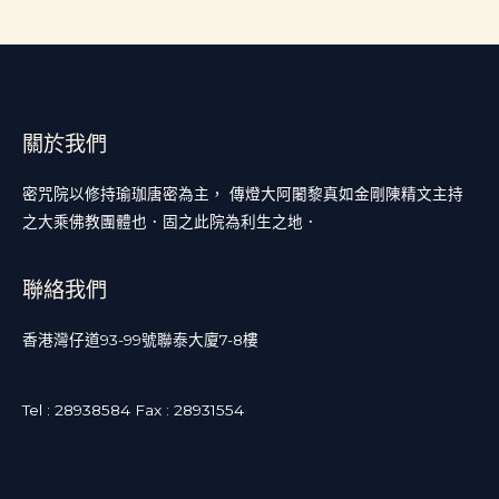
關於我們
密咒院以修持瑜珈唐密為主， 傳燈大阿闍黎真如金剛陳精文主持
之大乘佛教團體也．固之此院為利生之地．
聯絡我們
香港灣仔道93-99號聯泰大廈7-8樓
Tel : 28938584 Fax : 28931554