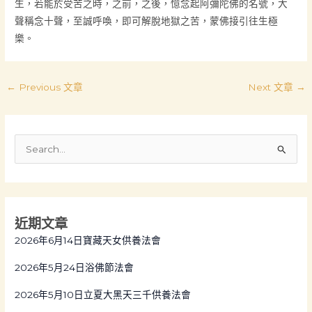
生，若能於受苦之時，之前，之後，憶念起阿彌陀佛的名號，大
聲稱念十聲，至誠呼喚，即可解脫地獄之苦，蒙佛接引往生極
樂。
←
Previous 文章
Next 文章
→
S
e
a
r
近期文章
c
2026年6月14日寶藏天女供養法會
h
f
2026年5月24日浴佛節法會
o
2026年5月10日立夏大黑天三千供養法會
r