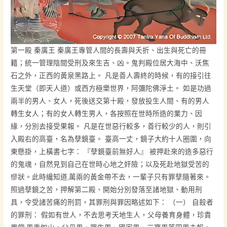
第一殿 秦廣王 秦廣王專管人間的長壽與夭折、出生與死亡的冊
籍；統一管理陰間受刑及來生吉、凶。鬼判殿位居大海中、沃焦
石之外，正西的黃泉黑路上。 凡是善人壽終的時候，有的接引往
生天堂（即天人道）或西方極樂世界，阿彌陀佛淨土。 如是功過
兩半的男人、女人，死後送交第十殿，發放投生人間、有的男人
轉生女人；有的女人轉生男人，各按照在世時所造的業力、因
緣，分別去接受果報。 凡是在世惡行較多，善行較少的人，則引
入殿右的高臺，名為孽鏡臺。 臺高一丈，鏡子大約十人圈圍，向
東懸掛，上橫書七字： 『孽鏡臺前無好人』 被押赴來的造多惡行
的鬼魂，自然見到自己在世時心地之奸險；以及死赴地獄受苦的
慘狀。此時纔知道,萬兩的黃金帶不去，一輩子只有罪孽隨著來。
照過孽鏡之苦，押解第二殿、開始分別發落至諸地獄、動用刑
具，令受諸苦痛的刑罰，其罪刑與罪因略述如下： （一） 自殺者
的罪刑： 假如有世人，不去思考天地生人，父母養育身體，珍貴