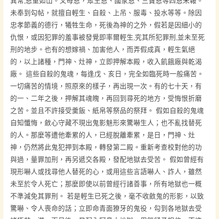
異常,恩重如山。父母恩，眾生恩、國家恩、三寶恩等四恩未報。
未奉到勾帖，就擅自輕生、自殺、上吊、服毒、投水等等。除因
忠孝節義的德行，犧牲生命，死後為神的之外，假若是因細小的
仇恨，或因犯罪的羞事被發覺即率爾輕生,究其所犯罪刑,並未至死
刑的地步。也有的想嫁禍、加害他人，而弄假成真，輕生氣絕
的，以上諸種，門神、灶神，立即押解本殿，收入飢餓廠與乾渴
廠。 這些自殺的鬼魂，每逢戊、亥日，完全如臨死時一般痛苦。
一切痛苦的情境，照原來的樣子，再出現一次。有的七十天，有
的一、二年之後，押解其魂魄，再回到尋死的地方，受悔恨折磨
之苦。並且不許接受羹飯、紙帛等祭品的祭拜。 假如自殺的鬼魂
自知懺悔，斂心守藏不現出鬼影魅形來驚嚇生人；也不亂找替死
的人。那麼等遭他牽累的人，已經脫離牽累，是日，門神、灶
神，仍然將此鬼犯押到本殿，轉發第二殿。重新考查校對他的功
與過，量罪加刑，再另遞交各殿，發配地獄去受苦。 假如曾經有
現形嚇人或找尋他人替死的心，或用這些言語嚇人、詐人，雖然
未至於令人死亡；那麼即使以前曾經行諸善事，所有地獄也一概
不準減免其罪刑。 若是輕生已死之後，毫不收斂鬼的形影，以致
驚嚇、令人喪命的話；立即命青面獠牙的鬼役，勾到各地獄去受