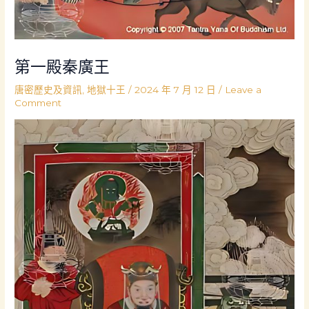
第一殿秦廣王
唐密歷史及資訊
,
地獄十王
/
2024 年 7 月 12 日
/
Leave a
Comment