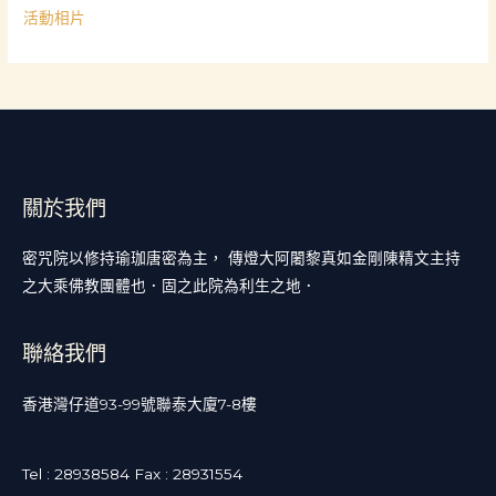
活動相片
關於我們
密咒院以修持瑜珈唐密為主， 傳燈大阿闍黎真如金剛陳精文主持
之大乘佛教團體也．固之此院為利生之地．
聯絡我們
香港灣仔道93-99號聯泰大廈7-8樓
Tel : 28938584 Fax : 28931554