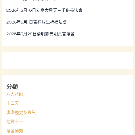
o
2026年5月10日立夏大黑天三千供養法會
r
:
2026年5月1日吉祥放生祈福法會
2026年3月28日清明節光明真言法會
分類
八大袓師
十二天
唐密歷史及資訊
地獄十王
法會通知