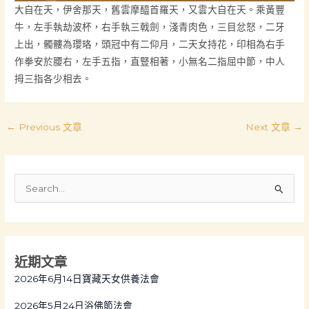
大自在天，伊舍那天，舊雲摩醯首羅天，又雲大自在天。乘黃豐
牛，左手執劫波杯，右手執三戟劍，淺青肉色，三目忿怒，二牙
上出，髑髏為瓔珞，頭冠中有二仰月，二天女持花，印相為右手
作拳安於腰右，左手五指，直豎相著，小無名二指屈中節，中人
拇三指各少相去。
←
Previous 文章
Next 文章
→
S
e
a
r
近期文章
c
2026年6月14日寶藏天女供養法會
h
f
2026年5月24日浴佛節法會